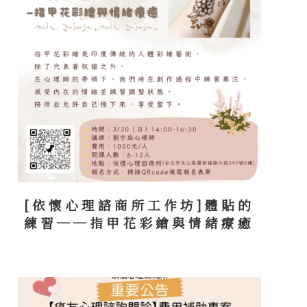
[依懷心理諮商所工作坊]體貼的
練習──指甲花彩繪與情緒療癒