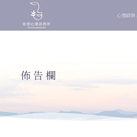
心理諮商
佈告欄